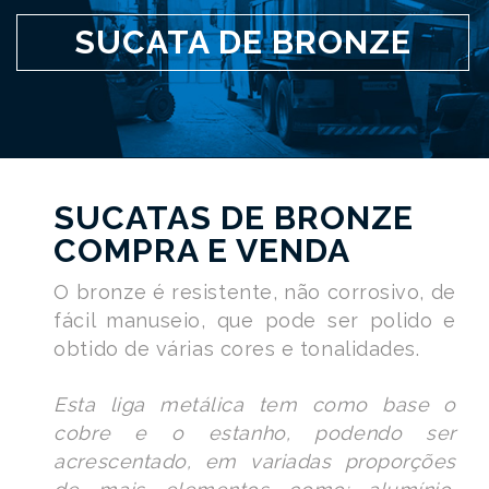
SUCATA DE BRONZE
SUCATAS DE BRONZE
COMPRA E VENDA
O bronze é resistente, não corrosivo, de
fácil manuseio, que pode ser polido e
obtido de várias cores e tonalidades.
Esta liga metálica tem como base o
cobre e o estanho, podendo ser
acrescentado, em variadas proporções